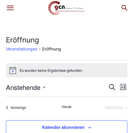
Eröffnung
Veranstaltungen
Eröffnung
Veranstaltungen
Es wurden keine Ergebnisse gefunden.
Hinweis
Anstehende
Ver
Verans
Suche
Liste
Ans
Datum
Suche
wählen.
Nav
Heute
Nächste
Veranstaltungen
Vorherige
und
Veransta
Ansich
Kalender abonnieren