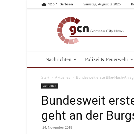
C
12.6
Samstag, August 8, 2026
K
Garbsen
Garbsen
City
News
Nachrichten
Polizei & Feuerwehr
Start
Aktuelles
Bundesweit erste Bike-Flash-Anlag
Aktuelles
Bundesweit erste
geht an der Burg
24. November 2018