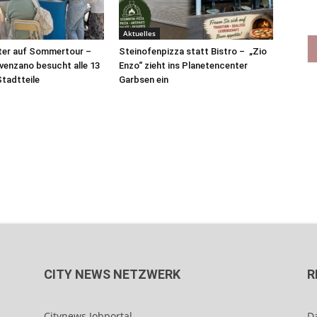
Aktuelles
ter auf Sommertour –
Steinofenpizza statt Bistro – „Zio
venzano besucht alle 13
Enzo“ zieht ins Planetencenter
tadtteile
Garbsen ein
CITY NEWS NETZWERK
R
Citynews Jobportal
D