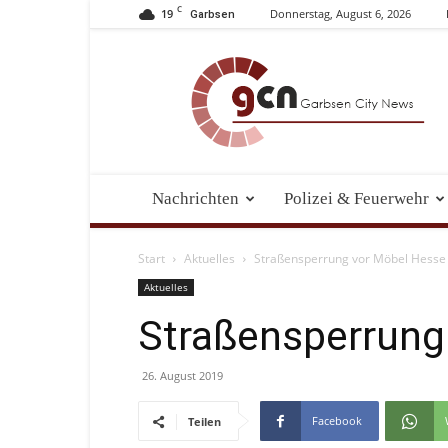
C
19
Donnerstag, August 6, 2026
Garbsen
Garbsen
City
News
Nachrichten
Polizei & Feuerwehr
Start
Aktuelles
Straßensperrung vor Möbel Hesse
Aktuelles
Straßensperrung
26. August 2019
Facebook
Teilen