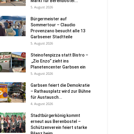
Markt für Berenbostel...
5. August 2026
Bürgermeister auf
Sommertour – Claudio
Provenzano besucht alle 13
Garbsener Stadtteile
5. August 2026
Steinofenpizza statt Bistro –
„Zio Enzo“ zieht ins
Planetencenter Garbsen ein
5. August 2026
Garbsen feiert die Demokratie
– Rathausplatz wird zur Bühne
für Austausch...
4. August 2026
Stadtbürgerkönig kommt
erneut aus Berenbostel –
Schützenverein feiert starke
Bilanz beim...