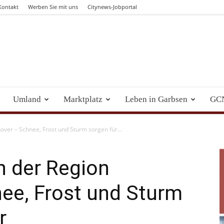
Kontakt
Werben Sie mit uns
Citynews-Jobportal
Umland
Marktplatz
Leben in Garbsen
GC
ver – Schnee, Frost und Sturm sorgen für...
n der Region
ee, Frost und Sturm
r