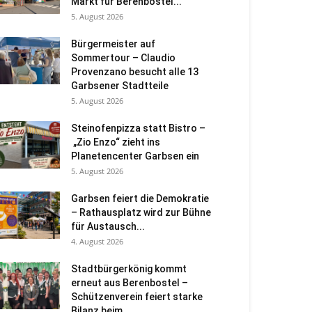
Markt für Berenbostel...
5. August 2026
Bürgermeister auf
Sommertour – Claudio
Provenzano besucht alle 13
Garbsener Stadtteile
5. August 2026
Steinofenpizza statt Bistro –
„Zio Enzo“ zieht ins
Planetencenter Garbsen ein
5. August 2026
Garbsen feiert die Demokratie
– Rathausplatz wird zur Bühne
für Austausch...
4. August 2026
Stadtbürgerkönig kommt
erneut aus Berenbostel –
Schützenverein feiert starke
Bilanz beim...