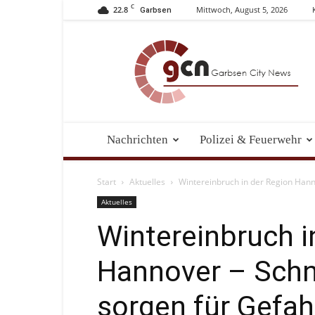
C
22.8
Mittwoch, August 5, 2026
Garbsen
Garbsen
City
News
Nachrichten
Polizei & Feuerwehr
Start
Aktuelles
Wintereinbruch in der Region Hanno
Aktuelles
Wintereinbruch i
Hannover – Schn
sorgen für Gefah