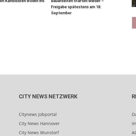
ben Kandidaten wollen ins
Bauarbeiten starten wieder –
Freigabe spätestens am 18.
September
CITY NEWS NETZWERK
R
Citynews Jobportal
D
City News Hannover
I
City News Wunstorf
A