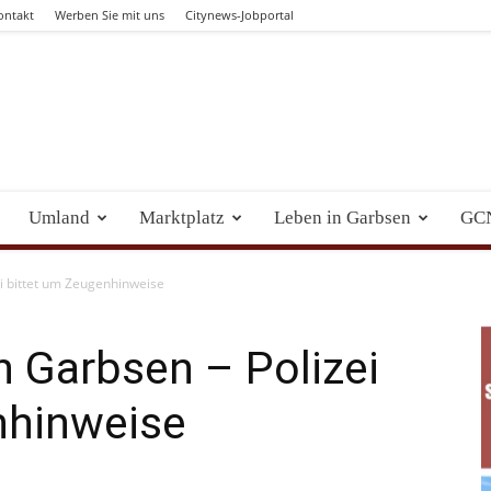
ontakt
Werben Sie mit uns
Citynews-Jobportal
Umland
Marktplatz
Leben in Garbsen
GC
ei bittet um Zeugenhinweise
n Garbsen – Polizei
nhinweise