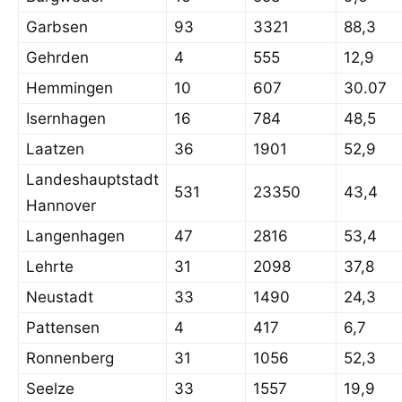
Garbsen
93
3321
88,3
Gehrden
4
555
12,9
Hemmingen
10
607
30.07
Isernhagen
16
784
48,5
Laatzen
36
1901
52,9
Landeshauptstadt
531
23350
43,4
Hannover
Langenhagen
47
2816
53,4
Lehrte
31
2098
37,8
Neustadt
33
1490
24,3
Pattensen
4
417
6,7
Ronnenberg
31
1056
52,3
Seelze
33
1557
19,9