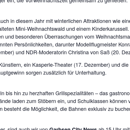
er ein, die Vorweihnachtszeit gemeinsam zu genießen.
ch in diesem Jahr mit winterlichen Attraktionen wie ein
talteten Mini-Weihnachtswald und einem Kinderkarussell
sen und besonderen Überraschungen vom Weihnachtsman
ten Persönlichkeiten, darunter Modellflugmeister Kon
zember) und NDR-Moderatorin Christina von Saß (20. De
 Künstlern, ein Kasperle-Theater (17. Dezember) und di
uptgewinn sorgen zusätzlich für Unterhaltung.
bis hin zu herzhaften Grillspezialitäten – das gastron
nde laden zum Stöbern ein, und Schulklassen können vo
rn besteht die Möglichkeit, die Bahnen exklusiv zu buche
r, sind auch wir von
ab 15 Uhr mit
Garbsen City News