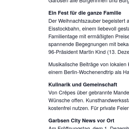
Garbsen alle Bürgerinnen und Bürg
Ein Fest für die ganze Familie
Der Weihnachtszauber begeistert au
Eisstockbahn, einem liebevoll ges
Familientage mit ermäßigten Prei
spannende Begegnungen mit bekann
96-Präsident Martin Kind (13. De
Musikalische Beiträge von lokalen
einem Berlin-Wochenendtrip als Ha
Kulinarik und Gemeinschaft
Von Crêpes über gebrannte Mandeln 
Wünsche offen. Kunsthandwerksstä
kostenfrei nutzen. Für private Feie
Garbsen City News vor Ort
Am Eröffnungstag, dem 1. Dezembe