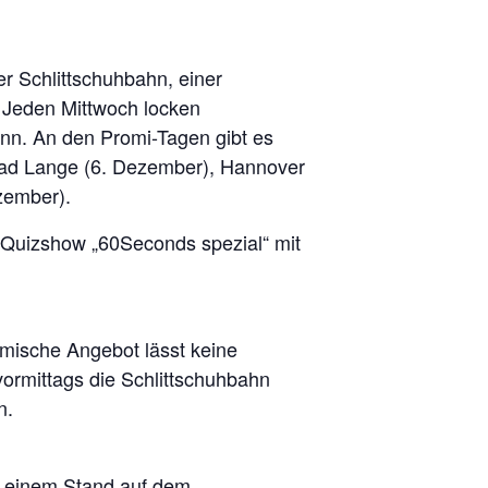
er Schlittschuhbahn, einer
. Jeden Mittwoch locken
n. An den Promi-Tagen gibt es
rad Lange (6. Dezember), Hannover
zember).
e Quizshow „60Seconds spezial“ mit
omische Angebot lässt keine
rmittags die Schlittschuhbahn
n.
 einem Stand auf dem