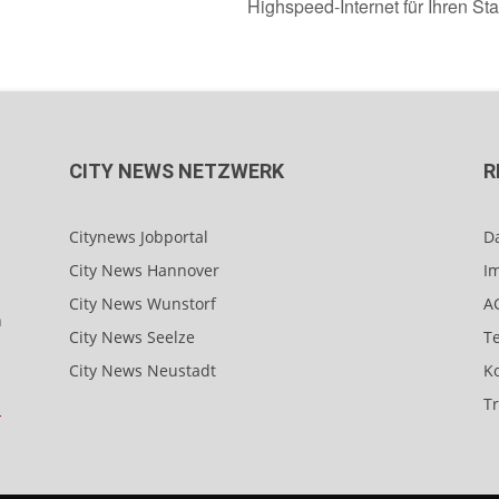
Highspeed-Internet für Ihren Sta
CITY NEWS NETZWERK
R
Citynews Jobportal
D
City News Hannover
I
City News Wunstorf
A
n
City News Seelze
T
City News Neustadt
K
T
-