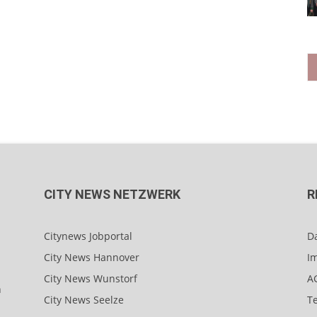
CITY NEWS NETZWERK
R
Citynews Jobportal
D
City News Hannover
I
City News Wunstorf
A
n
City News Seelze
T