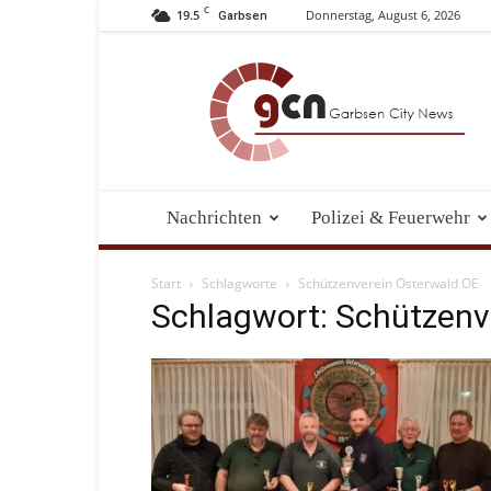
C
19.5
Donnerstag, August 6, 2026
Garbsen
Garbsen
City
News
Nachrichten
Polizei & Feuerwehr
Start
Schlagworte
Schützenverein Osterwald OE
Schlagwort: Schützenv