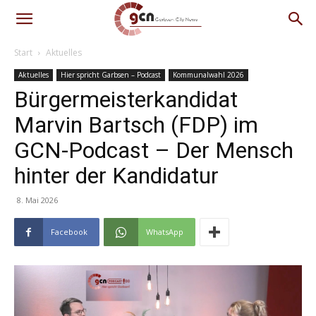
Start
Aktuelles
Aktuelles
Hier spricht Garbsen – Podcast
Kommunalwahl 2026
Bürgermeisterkandidat
Marvin Bartsch (FDP) im
GCN-Podcast – Der Mensch
hinter der Kandidatur
8. Mai 2026
Facebook
WhatsApp