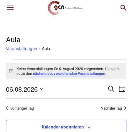
Aula
Veranstaltungen
Aula
Veranstaltungen
Keine Veranstaltungen für 6. August 2026 vorgesehen. Hier geht
Hinweis
es zu den
nächsten bevorstehenden Veranstaltungen
.
für
6.
06.08.2026
Ver
Verans
Suche
Tag
Ans
Datum
August
Suche
wählen.
Nav
2026
Vorheriger Tag
Nächster Tag
und
Ansich
Kalender abonnieren