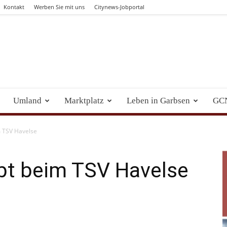
Kontakt
Werben Sie mit uns
Citynews-Jobportal
Umland
Marktplatz
Leben in Garbsen
GC
m TSV Havelse
bt beim TSV Havelse
WhatsApp
Email
Drucken