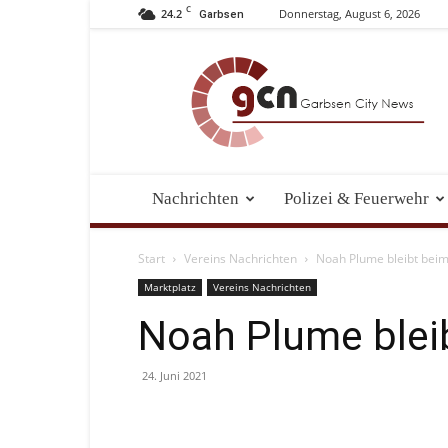
C
24.2
Donnerstag, August 6, 2026
Garbsen
Garbsen
City
News
Nachrichten
Polizei & Feuerwehr
Start
Vereins Nachrichten
Noah Plume bleibt bei
Marktplatz
Vereins Nachrichten
Noah Plume blei
24. Juni 2021
Facebook
Teilen