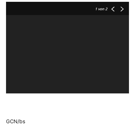
1
von 2
GCN/bs