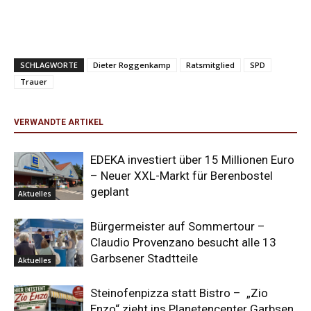
SCHLAGWORTE
Dieter Roggenkamp
Ratsmitglied
SPD
Trauer
VERWANDTE ARTIKEL
EDEKA investiert über 15 Millionen Euro
– Neuer XXL-Markt für Berenbostel
geplant
Aktuelles
Bürgermeister auf Sommertour –
Claudio Provenzano besucht alle 13
Garbsener Stadtteile
Aktuelles
Steinofenpizza statt Bistro – „Zio
Enzo“ zieht ins Planetencenter Garbsen