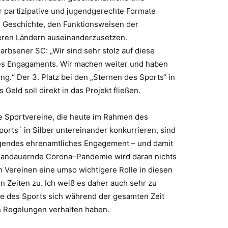
partizipat
ive und jugendgerechte Formate
n Geschichte, den Funktionsweisen der
eren Ländern auseinanderzusetzen.
 Garbsener SC: „Wir sind sehr
stolz auf diese
s Engagaments. Wir machen weiter und haben
ng.“ Der 3. Platz bei den „Sternen des Sports“ in
s Geld soll direkt in
das Projekt fließen.
e Sportvereine, die heute im Rahmen des
rts` in Silber untereinander konkurrieren, sind
agendes ehrenamtliche
s Engagement
–
und damit
in andauernde Corona
–
Pandemie wird daran nichts
 Vereinen eine umso wichtigere Rolle in diesen
n Zeiten zu
. Ich weiß es daher auch sehr zu
re des Sports sich während der gesamten Zeit
n Regelungen verhalten haben.