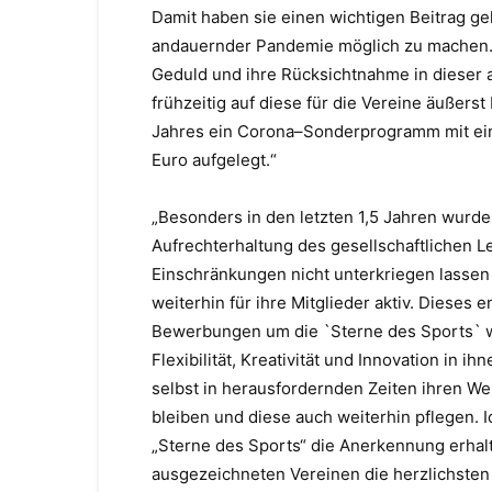
Damit haben sie
einen wichtigen Beitrag ge
andauernder
Pandemie möglich zu machen. I
Geduld und
ihre Rücksichtnahme in dieser 
frühzeitig auf diese für die Vereine äußerst
Jahres ein Corona
–
Sonderprogramm mit ei
Euro aufgelegt.“
„Besonders in den letzten 1,5 Jahren wurde 
Aufrechterhaltung des gesellschaft
lichen L
Einschränkungen nicht unterkriegen lassen
weiterhin für ihre Mitglieder aktiv. Dieses
Bewerbungen um die `Sterne des Sp
orts` 
Flexibilität, Kreativität und Innovation in 
selbst in herausfordernden Zeiten ihren W
bleiben und diese auch w
eiterhin pflegen. 
„Sterne des Sports“ die Anerkennung erhalt
ausgezeichneten Vereinen die herzlichste