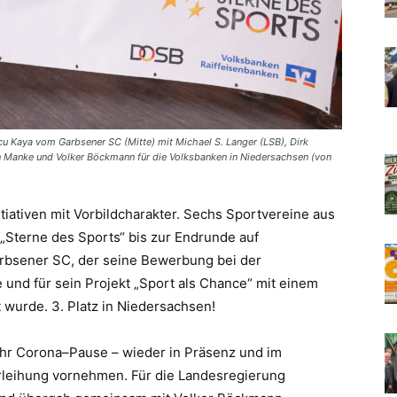
rcu Kaya vom Garbsener SC (Mitte) mit Michael S. Langer (LSB), Dirk
n Manke und Volker Böckmann für die Volksbanken in Niedersachsen (von
itiativen mit Vorbildcharakter. Sechs
Sportvereine aus
„St
erne des Sports“ bis zur
Endrunde auf
rbsener SC
, der seine Bewerbung
bei der
 und für sein Projekt „Sport als Chance“
mit einem
t
wurde. 3. Platz in Niedersachsen!
hr Corona
–
Pause
–
wieder in Präsenz und im
rleihung vornehmen. Für die Landesregierung