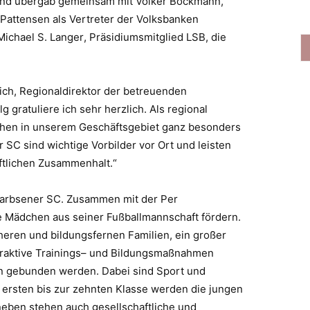
nd übergab
gemeinsam mit
Volker Böckmann
,
Pattensen als Vertreter der Volksbanken
Michael S. Langer
, Präsidiumsmitglied LSB, die
ich
, Regionaldirektor der betreuenden
g gratuliere ich sehr herzlich.
Als regional
chen in unserem Geschäftsgebiet ganz besonders
r SC
sind wichtige Vorbilder vor Ort und leisten
ftlichen Zusammenhalt.“
s Garbsener SC. Zusammen mit der Per
die Mädchen aus
seiner Fußballmannschaft fördern.
eren und bildungsfernen Familien, ein großer
raktive Trainings
–
und Bildungsmaßnahmen
in gebund
en werden. Dabei sind Sport und
 ersten bis zur zehnten Klasse werden die jungen
neben stehen auch gesellschaftliche und