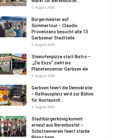
Markt für Berenbostel...
5. August 2026
Bürgermeister auf
Sommertour – Claudio
Provenzano besucht alle 13
Garbsener Stadtteile
5. August 2026
Steinofenpizza statt Bistro –
„Zio Enzo“ zieht ins
Planetencenter Garbsen ein
5. August 2026
Garbsen feiert die Demokratie
– Rathausplatz wird zur Bühne
für Austausch...
4. August 2026
Stadtbürgerkönig kommt
erneut aus Berenbostel –
Schützenverein feiert starke
Bilanz beim...