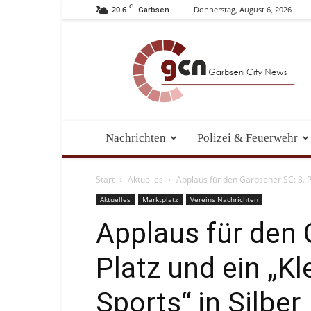
C
20.6
Donnerstag, August 6, 2026
Garbsen
Garbsen
City
News
Nachrichten
Polizei & Feuerwehr
Start
Aktuelles
Applaus für den Garbsener SC: 3. Pl
Aktuelles
Marktplatz
Vereins Nachrichten
Applaus für den
Platz und ein „Kl
Sports“ in Silber