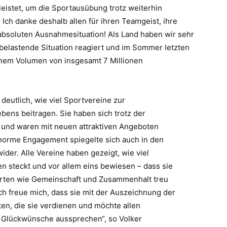
leistet, um die Sportau
sübung trotz weiterhin
ch danke deshalb allen für ihren Teamgeist, ihre
absoluten Ausnahmesituation! Als Land haben wir sehr
 bela
stende Situation reagiert und im Sommer
letzten
nem Volumen von insgesamt 7 Millionen
deutlich, wie viel Sportvereine zur
ebens beitragen. Sie haben sich trotz der
 und waren mit neuen attraktiven Angeboten
 enorme Engagement spiegelte sich auch in den
wider. Alle Vereine haben gezeigt, wie viel
ihnen steckt und vor allem eins bewiesen
–
dass sie
erten wie Gemeinschaft und Zusammenhalt treu
Ich freue mich, dass sie mit der Auszeichnung der
en, die sie verdienen und möchte allen
n Glückwünsche aussprechen“, so Volker