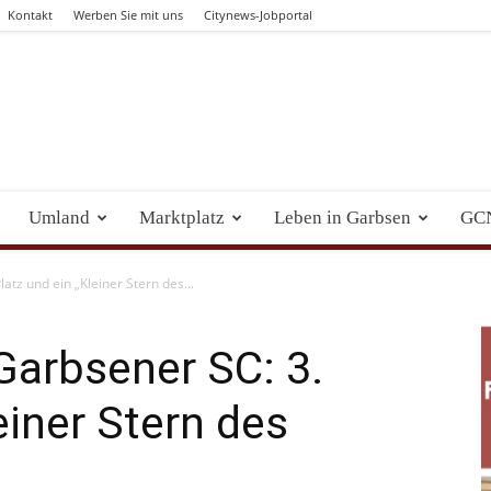
Kontakt
Werben Sie mit uns
Citynews-Jobportal
Umland
Marktplatz
Leben in Garbsen
GC
atz und ein „Kleiner Stern des...
 Garbsener SC: 3.
einer Stern des