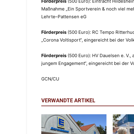
Förderpreis
(500 Euro):
Eintracht Hildesheim
Maßnahme „Ein Sportverein & noch viel meh
Lehrte
–
Pattensen
eG
Förderpreis
(500 Euro):
RC Tempo Ritterhud
„Corona Voltisport“, eingereicht bei der V
Förderpreis
(500 Euro):
HV Dauelsen e. V., 
jungem Engagement“, eingereicht bei der 
GCN/CU
VERWANDTE ARTIKEL