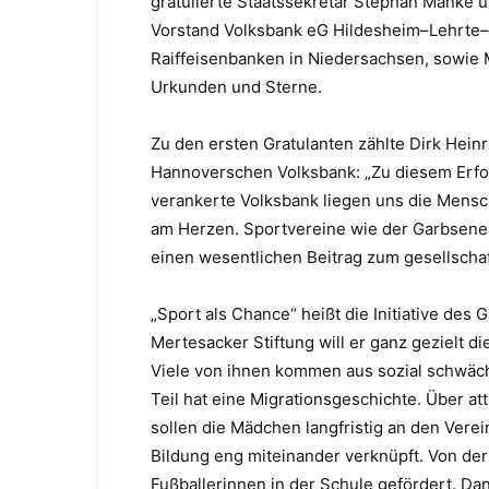
gratulierte Staatssekretär
Stephan Manke
u
Vorstand Volksbank eG Hildesheim
–
Lehrte
–
Raiffeisenbanken in Niedersachsen, sowie
Urkunden und Sterne.
Zu den ersten Gratulanten zählte
D
irk Heinr
Hannoverschen Volksbank:
„Zu diesem Erfol
verankerte Volksbank liegen uns die Mens
am Herzen. Sportvereine wie
der Garb
sene
einen wesentlichen Beitrag zum gesellscha
„Sport als Chance“ heißt die Initiative de
Mertesacker Stiftung will er ganz gezielt 
Viele von ihnen kommen aus sozial schwäch
Teil hat eine Migrationsgeschichte. Über att
sollen die Mädchen langfristig an den Vere
Bildung eng miteinander verknüpft. Von der
Fußballerinnen in der Schule gefördert. Da