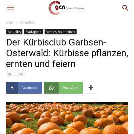
Start
Aktuelles
Aktuelles
Marktplatz
Vereins Nachrichten
Der Kürbisclub Garbsen-
Osterwald: Kürbisse pflanzen,
ernten und feiern
24. Juli 2023
Facebook
WhatsApp