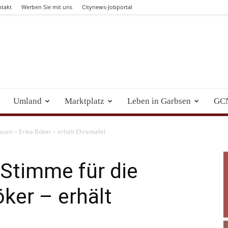
takt
Werben Sie mit uns
Citynews-Jobportal
Umland
Marktplatz
Leben in Garbsen
GC
uen – Erika Böker – erhält Ehrentafel
Stimme für die
öker – erhält