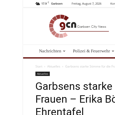
C
17.9
Freitag, August 7, 2026
Kon
Garbsen
Garbsen
City
News
Nachrichten
Polizei & Feuerwehr
Start
Aktuelles
Garbsens starke Stimme für die Fra
Aktuelles
Garbsens starke 
Frauen – Erika B
Ehrentafel