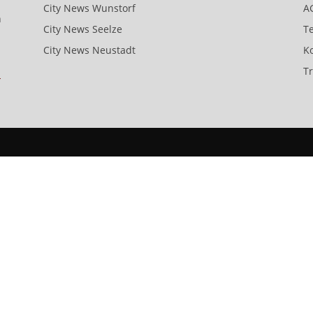
City News Wunstorf
A
n
City News Seelze
T
City News Neustadt
K
T
-