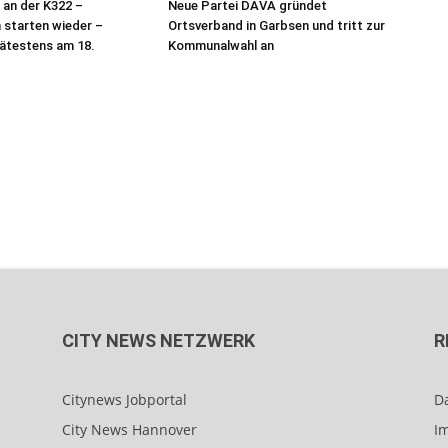
an der K322 –
Neue Partei DAVA gründet
 starten wieder –
Ortsverband in Garbsen und tritt zur
ätestens am 18.
Kommunalwahl an
CITY NEWS NETZWERK
R
Citynews Jobportal
D
City News Hannover
I