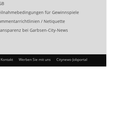
GB
eilnahmebedingungen für Gewinnspiele
ommentarrichtlinien / Netiquette
ransparenz bei Garbsen-City-News
Kontakt
Werben Sie mit uns
Citynews-Jobportal