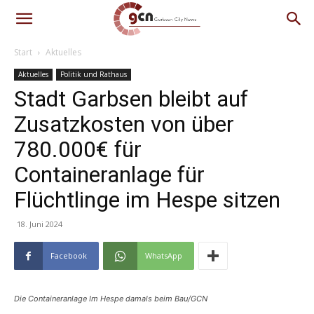
Start
Aktuelles
Aktuelles
Politik und Rathaus
Stadt Garbsen bleibt auf
Zusatzkosten von über
780.000€ für
Containeranlage für
Flüchtlinge im Hespe sitzen
18. Juni 2024
Facebook
WhatsApp
Die Containeranlage Im Hespe damals beim Bau/GCN