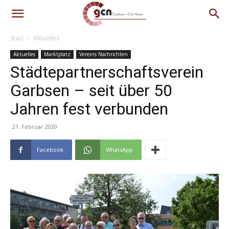
Start
Aktuelles
Aktuelles
Marktplatz
Vereins Nachrichten
Städtepartnerschaftsverein
Garbsen – seit über 50
Jahren fest verbunden
21. Februar 2020
Facebook
WhatsApp