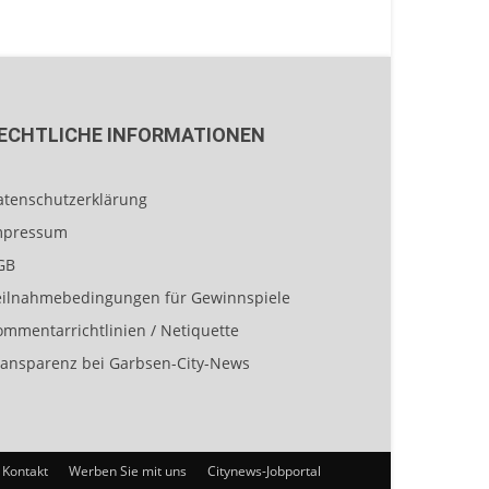
ECHTLICHE INFORMATIONEN
atenschutzerklärung
mpressum
GB
eilnahmebedingungen für Gewinnspiele
ommentarrichtlinien / Netiquette
ransparenz bei Garbsen-City-News
Kontakt
Werben Sie mit uns
Citynews-Jobportal