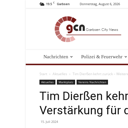
C
19.5
Donnerstag, August 6, 2026
Garbsen
Garbsen
City
News
Nachrichten
Polizei & Feuerwehr
Start
Aktuelles
Tim Dierßen kehrt zurück – Weiter
Aktuelles
Marktplatz
Vereins Nachrichten
Tim Dierßen kehr
Verstärkung für
15. Juli 2024