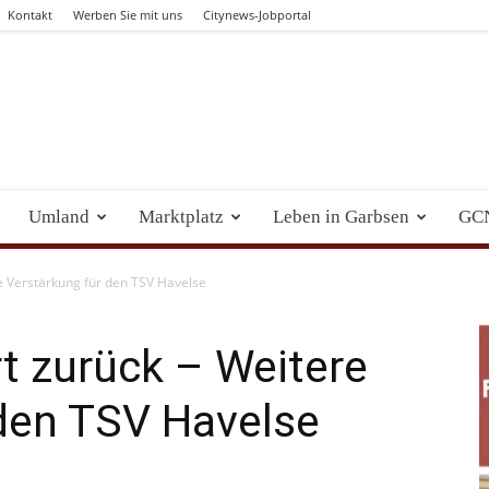
Kontakt
Werben Sie mit uns
Citynews-Jobportal
Umland
Marktplatz
Leben in Garbsen
GC
e Verstärkung für den TSV Havelse
t zurück – Weitere
 den TSV Havelse