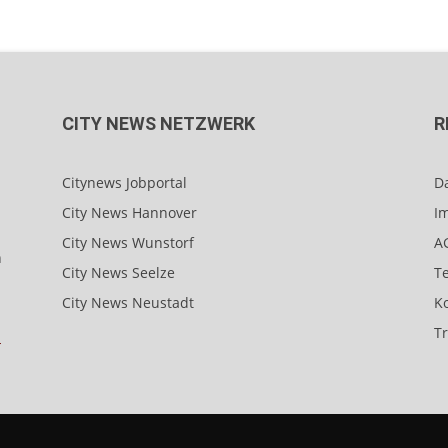
CITY NEWS NETZWERK
R
Citynews Jobportal
D
City News Hannover
I
City News Wunstorf
A
n
City News Seelze
T
City News Neustadt
K
T
-