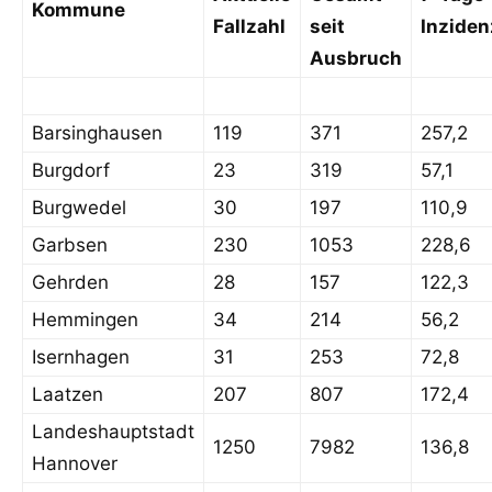
Kommune
Fallzahl
seit
Inziden
Ausbruch
Barsinghausen
119
371
257,2
Burgdorf
23
319
57,1
Burgwedel
30
197
110,9
Garbsen
230
1053
228,6
Gehrden
28
157
122,3
Hemmingen
34
214
56,2
Isernhagen
31
253
72,8
Laatzen
207
807
172,4
Landeshauptstadt
1250
7982
136,8
Hannover