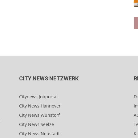
CITY NEWS NETZWERK
R
Citynews Jobportal
D
City News Hannover
I
City News Wunstorf
A
n
City News Seelze
T
City News Neustadt
K