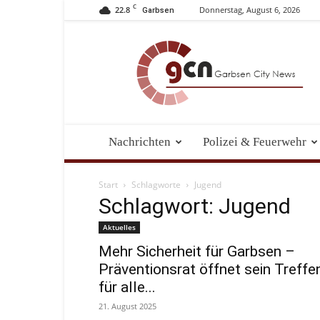
C
22.8
Donnerstag, August 6, 2026
Garbsen
Garbsen
City
News
Nachrichten
Polizei & Feuerwehr
Start
Schlagworte
Jugend
Schlagwort: Jugend
Aktuelles
Mehr Sicherheit für Garbsen –
Präventionsrat öffnet sein Treffe
für alle...
21. August 2025