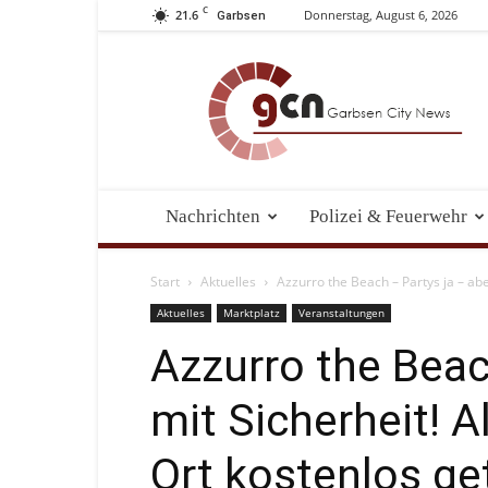
C
21.6
Donnerstag, August 6, 2026
Garbsen
Garbsen
City
News
Nachrichten
Polizei & Feuerwehr
Start
Aktuelles
Azzurro the Beach – Partys ja – aber
Aktuelles
Marktplatz
Veranstaltungen
Azzurro the Beac
mit Sicherheit! 
Ort kostenlos ge