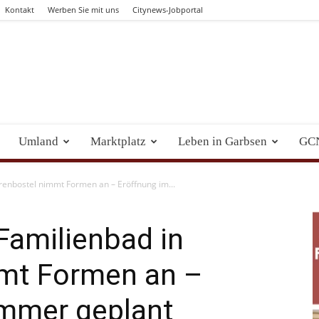
Kontakt
Werben Sie mit uns
Citynews-Jobportal
Umland
Marktplatz
Leben in Garbsen
GC
erenbostel nimmt Formen an – Eröffnung im...
 Familienbad in
mt Formen an –
mmer geplant