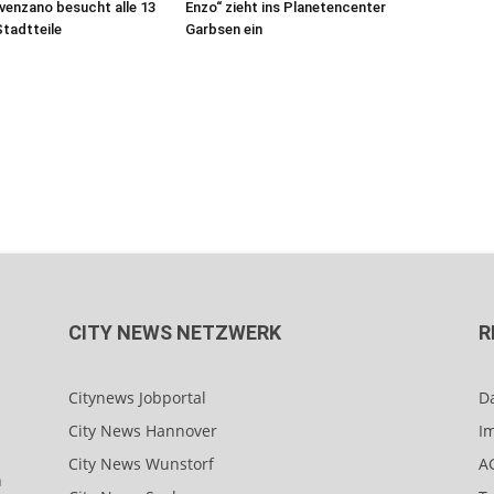
venzano besucht alle 13
Enzo“ zieht ins Planetencenter
tadtteile
Garbsen ein
CITY NEWS NETZWERK
R
Citynews Jobportal
D
City News Hannover
I
City News Wunstorf
A
n