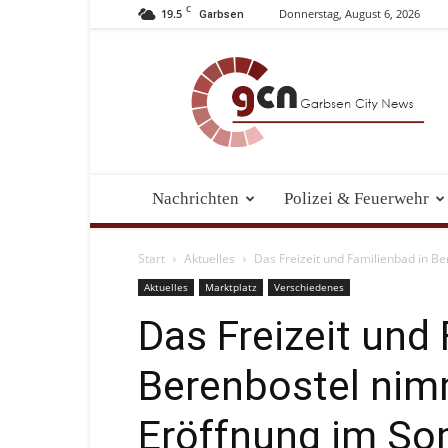
C
19.5
Donnerstag, August 6, 2026
Garbsen
Garbsen
City
News
Nachrichten
Polizei & Feuerwehr
Start
Aktuelles
Das Freizeit und Familienbad in B
Aktuelles
Marktplatz
Verschiedenes
Das Freizeit und
Berenbostel nim
Eröffnung im So