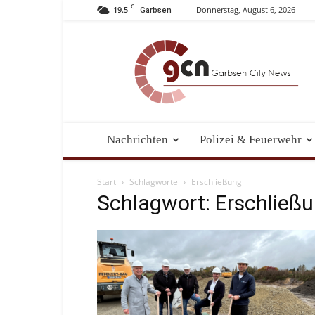
C
19.5
Donnerstag, August 6, 2026
Garbsen
Garbsen
City
News
Nachrichten
Polizei & Feuerwehr
Start
Schlagworte
Erschließung
Schlagwort: Erschließ