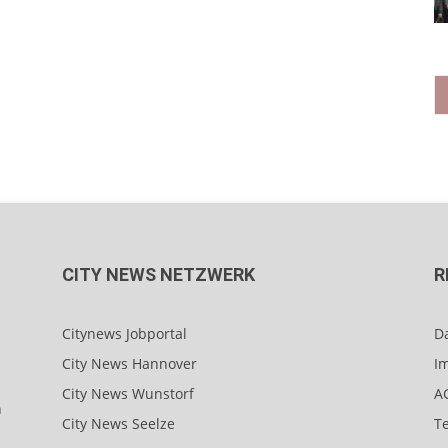
CITY NEWS NETZWERK
R
Citynews Jobportal
D
City News Hannover
I
City News Wunstorf
A
n
City News Seelze
T